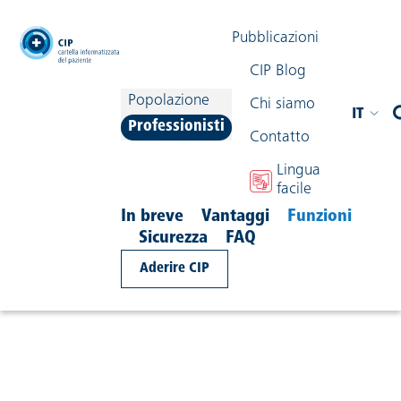
testata
Pubblicazioni
CIP Blog
Popolazione
Chi siamo
IT
Professionisti
Contatto
navigazione
Lingua
Condividi contenuto
facile
In breve
Vantaggi
Funzioni
Sicurezza
FAQ
Accesso in situazioni di
Aderire CIP
emergenza