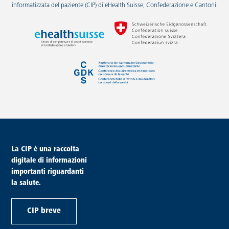
informatizzata del paziente (CIP) di eHealth Suisse, Confederazione e Cantoni.
piè di pagina
La CIP è una raccolta
digitale di informazioni
importanti riguardanti
la salute.
CIP breve