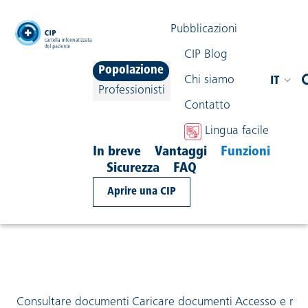
testata
Pubblicazioni
CIP Blog
Popolazione
Chi siamo
IT
Professionisti
Contatto
navigazione
Lingua facile
Condividi contenuto
In breve
Vantaggi
Funzioni
Sicurezza
FAQ
Consultare documenti
Aprire una CIP
Consultare documenti
Caricare documenti
Accesso e ris