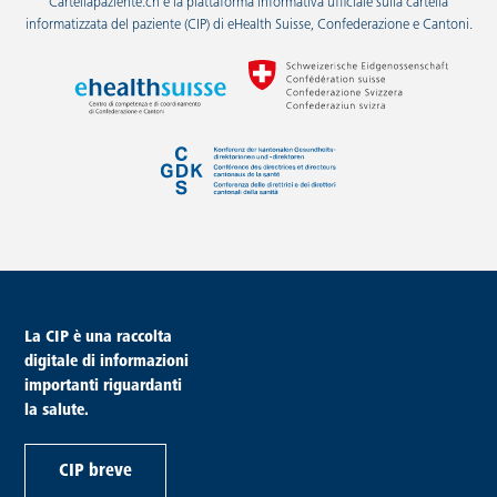
Cartellapaziente.ch è la piattaforma informativa ufficiale sulla cartella
informatizzata del paziente (CIP) di eHealth Suisse, Confederazione e Cantoni.
piè di pagina
La CIP è una raccolta
digitale di informazioni
importanti riguardanti
la salute.
CIP breve