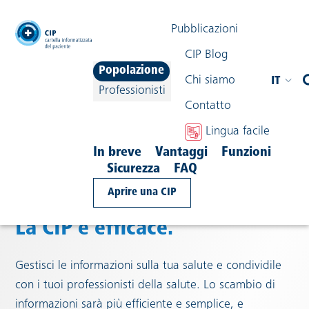
testata
Pubblicazioni
CIP Blog
Popolazione
Chi siamo
IT
Professionisti
Contatto
navigazione
Lingua facile
Tutte le informazioni sulla tua
In breve
Vantaggi
Funzioni
Sicurezza
FAQ
salute raccolte in un posto
Aprire una CIP
sicuro.
La CIP è efficace.
Gestisci le informazioni sulla tua salute e condividile
con i tuoi professionisti della salute. Lo scambio di
informazioni sarà più efficiente e semplice, e