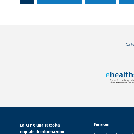
Carte
Funzioni
piè di pagina
La CIP è una raccolta
digitale di informazioni