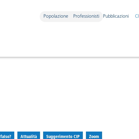
Popolazione
Professionisti
Pubblicazioni
C
navigazione
filtro
:
filtro
:
filtro
:
 falso?
Attualità
Suggerimento CIP
Zoom