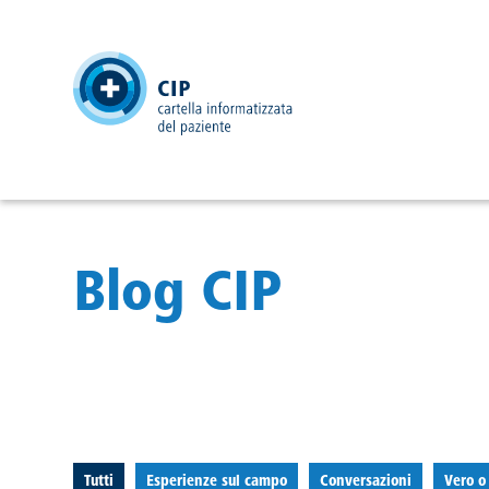
testata
Blog CIP
filtro attivo
filtro
:
:
filtro
:
filtro
:
Tutti
Esperienze sul campo
Conversazioni
Vero o