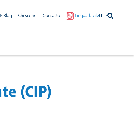
IP Blog
Chi siamo
Contatto
Lingua facile
IT
te (CIP)