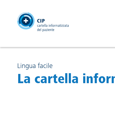
testata
Lingua facile
La cartella infor