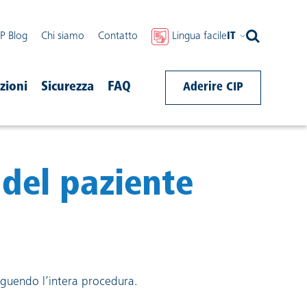
IP Blog
Chi siamo
Contatto
Lingua facile
IT
zioni
Sicurezza
FAQ
Aderire CIP
 del paziente
seguendo l’intera procedura.