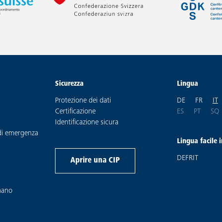
Sicurezza
Lingua
SPRACHE WEC
CHANGER
i
Protezione dei dati
DE
FR
IT
CHANGE LANG
CHANGE 
CHA
Certificazione
ES
PT
SQ
a
Identificazione sicura
 di emergenza
Lingua facile 
SCARICARE DO
SCARICARE 
SCARICAR
DE
FR
IT
Aprire una CIP
mano