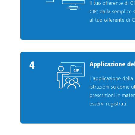
Il tuo offerente di 
CIP: dalla semplice 
al tuo offerente di CI
4
4
.
Applicazione del
L’applicazione della 
istruzioni su come ut
prescrizioni in mater
esservi registrati.