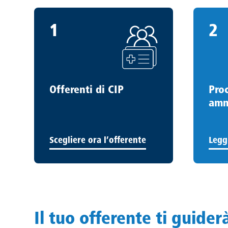
1
2
1
.
2
.
Offerenti di CIP
Pro
amm
Scegliere ora l’offerente
Legg
Il tuo offerente ti guider