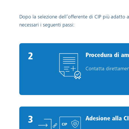
Dopo la selezione dell’offerente di CIP più adatto a
necessari i seguenti passi:
2
2
.
Procedura di a
Contatta direttamente
3
3
.
Adesione alla C