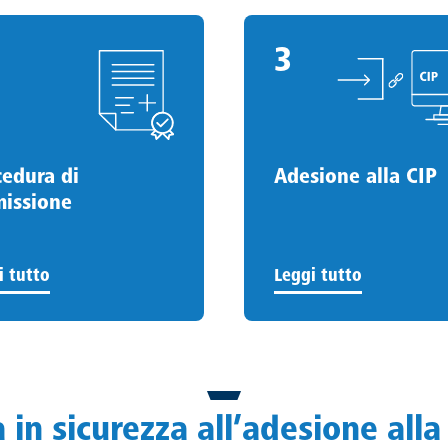
3
3
.
cedura di
Adesione alla CIP
issione
i tutto
Leggi tutto
à in sicurezza all’adesione alla