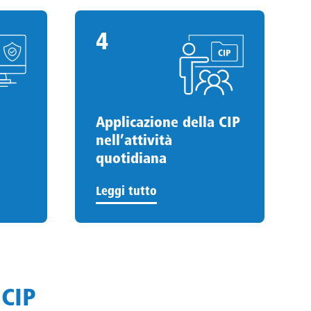
4
4
.
Applicazione della CIP
nell’attività
quotidiana
Leggi tutto
 CIP