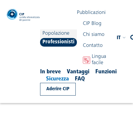
testata
Pubblicazioni
CIP Blog
Popolazione
Chi siamo
IT
Professionisti
Contatto
navigazione
Lingua
Condividi contenuto
facile
In breve
Vantaggi
Funzioni
Sicurezza
FAQ
Come è protetta la CIP?
Aderire CIP
Protezione dei dati