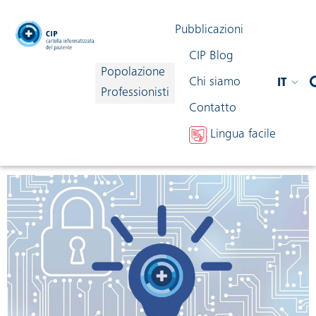
testata
Pubblicazioni
CIP Blog
Popolazione
Chi siamo
IT
navigazione
Professionisti
Contatto
Lingua facile
Condividi contenuto