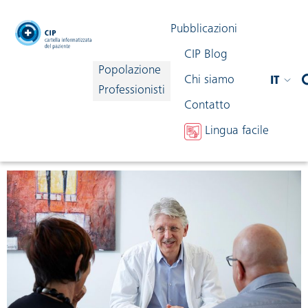
testata
Pubblicazioni
CIP Blog
Popolazione
Chi siamo
IT
navigazione
Professionisti
Contatto
Lingua facile
Condividi contenuto