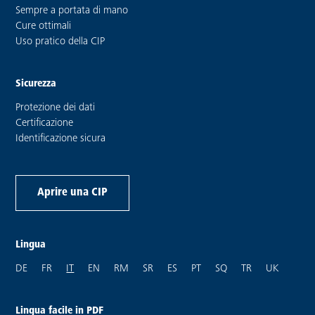
Sempre a portata di mano
Cure ottimali
Uso pratico della CIP
Sicurezza
Protezione dei dati
Certificazione
Identificazione sicura
Aprire una CIP
Lingua
SPRACHE WECHSELN ZU: DEUTSCH
CHANGER DE LANGUE À: FRANÇAIS
CHANGE LANGUAGE TO: ENGLISH
CHANGE LANGUAGE TO: RUMANTSCH
CHANGE LANGUAGE TO: SRPSKOHRVAT
CHANGE LANGUAGE TO: ESPAÑO
CHANGE LANGUAGE TO: P
CHANGE LANGUAGE TO
CHANGE LANGUA
CHANGE L
DE
FR
IT
EN
RM
SR
ES
PT
SQ
TR
UK
Lingua facile in PDF