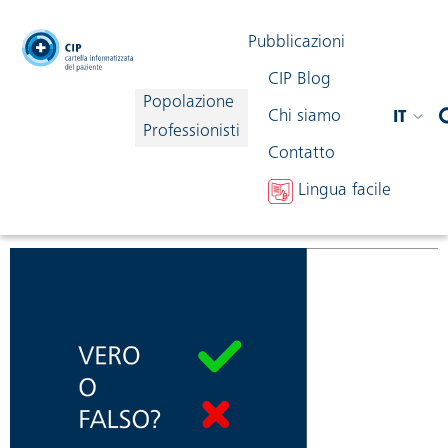
testata
Pubblicazioni
CIP Blog
Popolazione
Chi siamo
IT
navigazione
Professionisti
Contatto
Lingua facile
Condividi contenuto